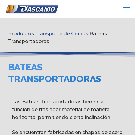
Skip
Me
to
Close
main
Menu
content
Productos
Transporte de Granos
Bateas
Transportadoras
BATEAS
TRANSPORTADORAS
Las Bateas Transportadoras tienen la
función de trasladar material de manera
horizontal permitiendo cierta inclinación.
Se encuentran fabricadas en chapas de acero