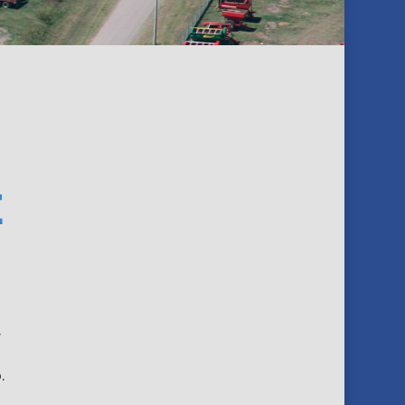
E
.
.