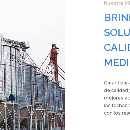
Nuestra M
BRIN
SOLU
CALI
MEDI
Garantizar 
de calidad
mejores y 
las fechas
con los res